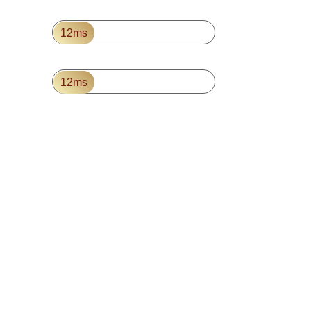
218554.vip
12ms
218654.vip
12ms